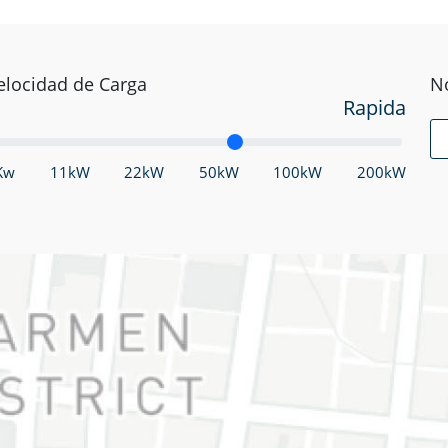
elocidad de Carga
N
Rapida
Kw
11kW
22kW
50kW
100kW
200kW