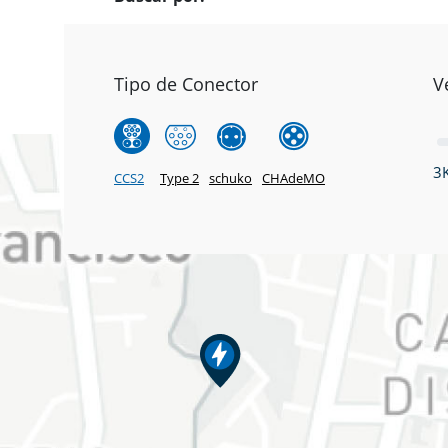
Tipo de Conector
V
3
CCS2
Type 2
schuko
CHAdeMO