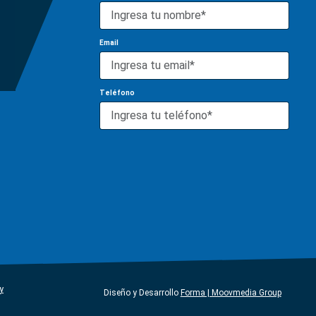
Email
Teléfono
y
Diseño y Desarrollo
Forma | Moovmedia Group